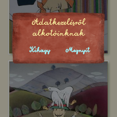
Adatkezelésről
alkotóinknak
Kihagy
Megnyit