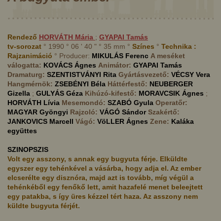
Rendező
HORVÁTH
Mária
;
GYAPAI
Tamás
tv-sorozat
° 1990 ° 06 ' 40 " ° 35 mm °
Színes
°
Technika :
Rajzanimáció
° Producer:
MIKULÁS
Ferenc
A meséket
válogatta:
KOVÁCS
Ágnes
Animátor:
GYAPAI
Tamás
Dramaturg:
SZENTISTVÁNYI
Rita
Gyártásvezető:
VÉCSY
Vera
Hangmérnök:
ZSEBÉNYI
Béla
Háttérfestő:
NEUBERGER
Gizella
;
GULYÁS
Géza
Kihúzó-kifestő:
MORAVCSIK
Ágnes
;
HORVÁTH
Lívia
Mesemondó:
SZABÓ
Gyula
Operatőr:
MAGYAR
Gyöngyi
Rajzoló:
VÁGÓ
Sándor
Szakértő:
JANKOVICS
Marcell
Vágó:
VöLLER
Ágnes
Zene:
Kaláka
együttes
SZINOPSZIS
Volt egy asszony, s annak egy bugyuta férje. Elküldte
egyszer egy tehénkével a vásárba, hogy adja el. Az ember
elcserélte egy disznóra, majd azt is tovább, míg végül a
tehénkéből egy fenőkő lett, amit hazafelé menet beleejtett
egy patakba, s így üres kézzel tért haza. Az asszony nem
küldte bugyuta férjét.