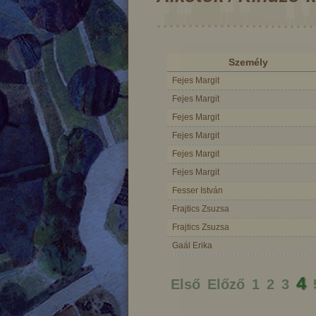
Személy
Fejes Margit
Fejes Margit
Fejes Margit
Fejes Margit
Fejes Margit
Fejes Margit
Fesser István
Frajtics Zsuzsa
Frajtics Zsuzsa
Gaál Erika
yecske
Csudamadár
Máty
4
Első
Előző
1
2
3