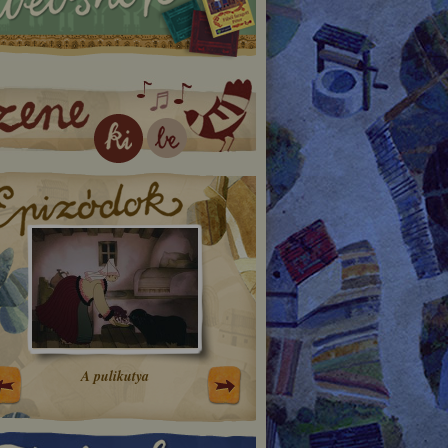
A pulikutya
A háromágú tölgyfa tündé