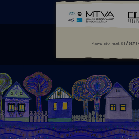
Magyar népmesék © |
ÁSZF
|