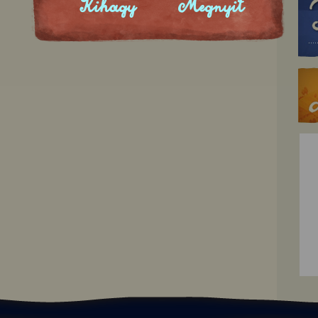
Kihagy
Megnyit