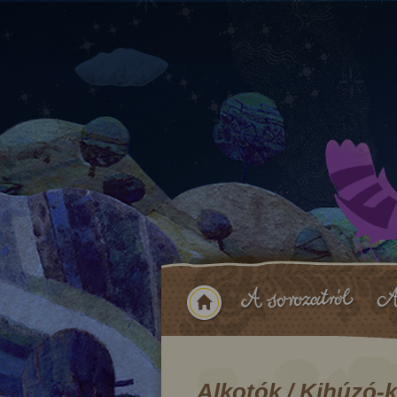
Alkotók / Kihúzó-k