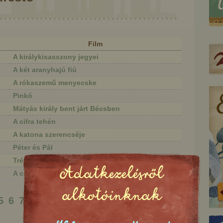
Film
A királykisasszony jegyei
A két aranyhajú fiú
A rókaszemű menyecske
Pinkó
Mátyás király bent járt Bécsben
A cifra tehén
A katona szerencséje
Péter és Pál
Tréfás farkas
Adatkezelésről
A csókaleányok
ás király bent járt
Az elátkozott kastély
alkotóinknak
Bécsben
5
6
7
8
9
Következő
Utolsó