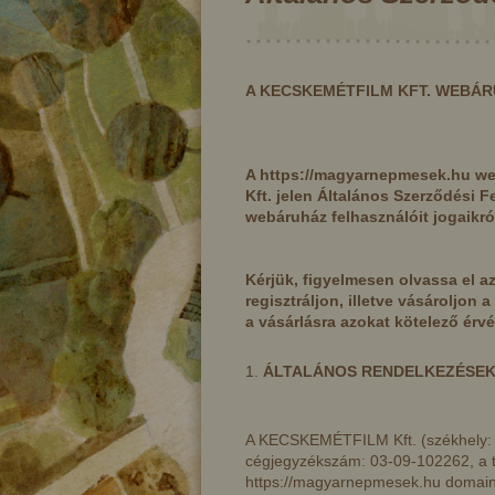
A KECSKEMÉTFILM KFT. WEBÁR
A https://magyarnepmesek.hu w
Kft. jelen Általános Szerződési F
webáruház felhasználóit jogaikról
Kérjük, figyelmesen olvassa el az
regisztráljon, illetve vásároljon 
a vásárlásra azokat kötelező érvé
ÁLTALÁNOS RENDELKEZÉSE
ár
A tű, a kutya, a rák, a tojás és
A
a kokas vándorútja
A KECSKEMÉTFILM Kft. (székhely: 6
cégjegyzékszám: 03-09-102262, a
https://magyarnepmesek.hu domain 