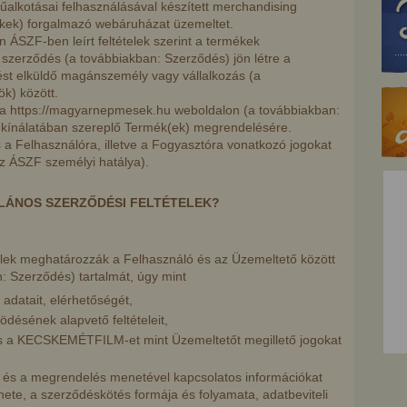
műalkotásai felhasználásával készített merchandising
kek) forgalmazó webáruházat üzemeltet.
 ÁSZF-ben leírt feltételek szerint a termékek
 szerződés (a továbbiakban: Szerződés) jön létre a
 elküldő magánszemély vagy vállalkozás (a
k) között.
ed a https://magyarnepmesek.hu weboldalon (a továbbiakban:
kínálatában szereplő Termék(ek) megrendelésére.
Felhasználóra, illetve a Fogyasztóra vonatkozó jogokat
az ÁSZF személyi hatálya).
LÁNOS SZERZŐDÉSI FELTÉTELEK?
telek meghatározzák a Felhasználó és az Üzemeltető között
: Szerződés) tartalmát, úgy mint
adatait, elérhetőségét,
ödésének alapvető feltételeit,
és a KECSKEMÉTFILM-et mint Üzemeltetőt megillető jogokat
 és a megrendelés menetével kapcsolatos információkat
ete, a szerződéskötés formája és folyamata, adatbeviteli