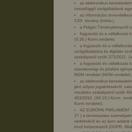
az elektronikus kereskedelm
összefüggő szolgáltatások egyes
az információs önrendelkezé
CXX. törvény (Infotv.),
a Polgári Törvénykönyvről sz
fogyasztó és a vállalkozás k
(II.26.) Korm.rendelet,
a fogyasztó és a vállalkozás 
szolgáltatására és digitális sz
szabályairól szóló 373/2021. (
a fogyasztó és vállalkozás 
szavatossági és jótállási igény
NGM rendelet (NGM rendelet),
az elektronikus kereskedelm
járó súlyos jogsértésekről, val
részletes szabályairól szóló 45
453/2016. (XII.19.) Korm. rend
Korm.rendelet),
AZ EURÓPAI PARLAMENT ÉS
27.) a természetes személyekn
védelméről és az ilyen adatok 
kívül helyezéséről (GDPR, Ált