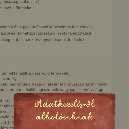
g, visszaigazolás stb.),
natkozó előírásokat,
koztatást és a gyakorlásával kapcsolatos feltételeket,
sságról és termékszavatosságról szóló tájékoztatást,
ti jogokat és azok érvényesítésének feltételeit
 termékkínálatban szereplő termékek;
 személy;
)et megrendelő Vásárló, aki lehet Fogyasztónak minősülő
ónak nem minősülő jogi személy vagy jogi személyiséggel
vben meghatározottak szerint fogyasztónak minősülő
Adatkezelésről
nálló foglalkozása vagy üzleti tevékenysége körén kívül
ut vesz, rendel, kap, használ, igénybe vesz vagy az áruval
alkotóinknak
ció, ajánlat címzettje;
 8:1. § 4. pont szerint a szakmája, önálló foglalkozása
ljáró személy;