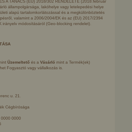
 A TANÁCS (EU) 2018/302 RENDELETE (2018.február
sárló állampolgársága, lakóhelye vagy letelepedési helye
erületi alapú tartalomkorlátozással és a megkülönböztetés
épésről, valamint a 2006/2004/EK és az (EU) 2017/2394
 irányelv módosításáról (Geo-blocking rendelet).
ÍTÁSA
mint
Üzemeltető
és a
Vásárló
mint a Termék(ek)
ehet Fogyasztó vagy vállalkozás is.
renc u. 21.
zék Cégbírósága
 0000 0000
ő