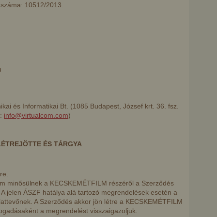
i száma: 10512/2013.
u
ai és Informatikai Bt. (1085 Budapest, József krt. 36. fsz.
l:
info@virtualcom.com
)
LÉTREJÖTTE ÉS TÁRGYA
re.
nem minősülnek a KECSKEMÉTFILM részéről a Szerződés
 A jelen ÁSZF hatálya alá tartozó megrendelések esetén a
nlattevőnek. A Szerződés akkor jön létre a KECSKEMÉTFILM
fogadásaként a megrendelést visszaigazoljuk.