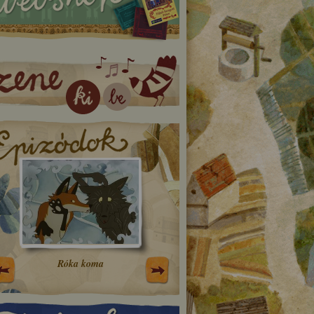
Róka koma
A bugyuta ember