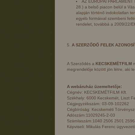
AZ EURÓPAI PARLAMENT ÉS
28.) a belső piacon belül a Vá
alapján történő indokolatlan t
egyéb formáival szembeni fell
rendelet, továbbá a 2009/22/EK
A SZERZŐDŐ FELEK AZONOS
A Szerződés a
KECSKEMÉTFILM
megrendelője között jön létre, aki l
A webáruház üzemeltetője:
Cégnév: KECSKEMÉTFILM Kft.
Székhely: 6000 Kecskemét, Liszt Fe
Cégjegyzékszám: 03-09-102262
Cégbíróság: Kecskeméti Törvénys
Adószám:11029245-2-03
Számlaszám:1040 2506 2501 2596
Képviseli: Mikulás Ferenc ügyvezet