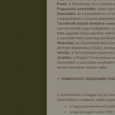
Felek:
a Webáruház és a Vásárló e
Fogyasztói szerződés:
olyan szer
Szerződés:
az Üzemeltető és a Fe
megvásárlására irányuló adásvételi
Távollevők között létrejövő szer
szerinti termék vagy szolgáltatás n
felek egyidejű fizikai jelenléte n
a szerződő felek kizárólag távollev
Weboldal:
az Üzemeltető által üzem
elérhető elektronikus felület, amel
Vételár:
a Termék(ek)ért fizetendő e
Jótállás:
a Polgári Törvénykönyv szer
Üzemeltető a szerződés megfelelő t
annak hiányában önként vállal.
VONATKOZÓ JOGSZABÁLYOK
A Szerződésre a magyar jog az irán
Szerződésre vonatkozó alábbi jogs
a fogyasztóvédelemről szóló
a szerzői jogról szóló 1999. 