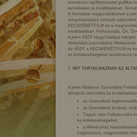
animációs rajzfilmsorozat grafikai 
termékeket (a továbbiakban: Termé
A Termékek megrendelésével a jelen
megvásárlására irányuló adásvételi
KECSKEMÉTFILM és a megrendelést
továbbiakban: Felhasználó, Ön, Önö
A jelen ÁSZF tárgyi hatálya kiterj
Weboldal) üzemeltetett Webáruház 
Az ÁSZF a KECSKEMÉTFILM-re és a 
és kötelezettségeket tartalmazza (
MIT TARTALMAZNAK AZ ÁLTA
A jelen Általános Szerződési Felté
létrejövő szerződés (a továbbiakban
az Üzemeltető legfontosabb 
az Üzemeltető leírását, műk
Téged, mint Felhasználót 
és kötelezettségeket,
a Webáruház használatával
(regisztráció, megrendelés men