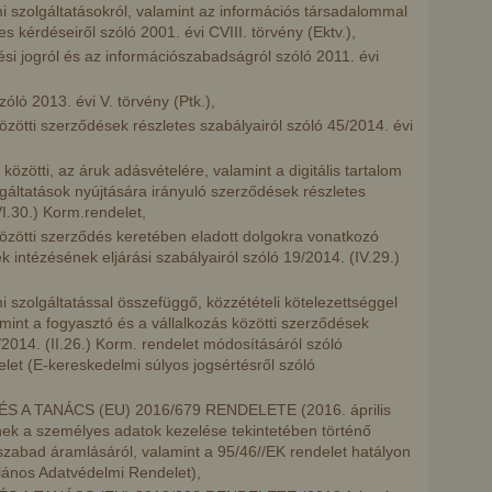
i szolgáltatásokról, valamint az információs társadalommal
 kérdéseiről szóló 2001. évi CVIII. törvény (Ektv.),
si jogról és az információszabadságról szóló 2011. évi
óló 2013. évi V. törvény (Ptk.),
özötti szerződések részletes szabályairól szóló 45/2014. évi
közötti, az áruk adásvételére, valamint a digitális tartalom
olgáltatások nyújtására irányuló szerződések részletes
VI.30.) Korm.rendelet,
közötti szerződés keretében eladott dolgokra vonatkozó
ek intézésének eljárási szabályairól szóló 19/2014. (IV.29.)
i szolgáltatással összefüggő, közzétételi kötelezettséggel
amint a fogyasztó és a vállalkozás közötti szerződések
/2014. (II.26.) Korm. rendelet módosításáról szóló
elet (E-kereskedelmi súlyos jogsértésről szóló
 A TANÁCS (EU) 2016/679 RENDELETE (2016. április
ek a személyes adatok kezelése tekintetében történő
szabad áramlásáról, valamint a 95/46//EK rendelet hatályon
alános Adatvédelmi Rendelet),