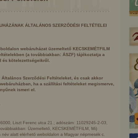
UHÁZÁNAK ÁLTALÁNOS SZERZŐDÉSI FELTÉTELEI
eboldalon webáruházat üzemeltető KECSKEMÉTFILM
eltételekben (a továbbiakban: ÁSZF) tájékoztatja a
 és kötelezettségeikről.
 Általános Szerződési Feltételeket, és csak akkor
a webáruházban, ha a szállítási feltételeket megismerve,
nyűnek ismeri el.
K
z állatok beszéde
Az aranyszőrű bárány
000, Liszt Ferenc utca 21.; adószám: 11029245-2-03,
 továbbiakban: Üzemeltető, KECSKEMÉTFILM, Mi)
név alatt elérhető weboldalon a Magyar népmesék c.