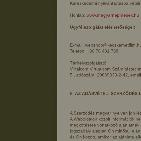
Kereskedelmi nyilvántartásba vétel
Honlap:
www.magyarnepmesek.hu
Ügyfélszolgálat elérhetőségei:
E-mail: webshop@kecskemetfilm.h
Telefon: +36 76 481 788
Tárhelyszolgáltató:
Virtalcom Virtualcom Számítástechnik
5., adószám: 20639330-2-42,
emai
AZ ADÁSVÉTELI SZERZŐDÉS 
A Szerződés magyar nyelven jön lét
A Weboldalon közölt információk 
megkötésére vonatkozó ajánlatnak.
jogszabály alapján Ön minősül ajá
és Ön között, amikor az ajánlata el