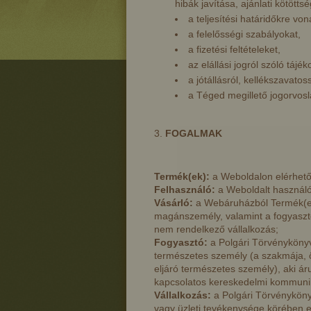
hibák javítása, ajánlati kötöttsé
a teljesítési határidőkre vo
a felelősségi szabályokat,
a fizetési feltételeket,
az elállási jogról szóló tájé
a jótállásról, kellékszavato
a Téged megillető jogorvosla
FOGALMAK
Termék(ek):
a Weboldalon elérhető
Felhasználó:
a Weboldalt használó
Vásárló:
a Webáruházból Termék(ek
magánszemély, valamint a fogyaszt
nem rendelkező vállalkozás;
Fogyasztó:
a Polgári Törvényköny
természetes személy (a szakmája, ö
eljáró természetes személy), aki ár
kapcsolatos kereskedelmi kommuniká
Vállalkozás:
a Polgári Törvénykönyv
vagy üzleti tevékenysége körében e