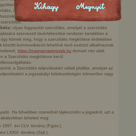
gyüttesen;
Kihagy
Megnyit
ződés, amelynek egyik alanya Fogyasztónak minősül;
lhasználó között a Webáruházban Termékek
 szerződés;
ződés:
olyan fogyasztói szerződés, amelyet a szerződés
yújtására szervezett távértékesítési rendszer keretében a
élkül úgy kötnek meg, hogy a szerződés megkötése érdekében
ők közötti kommunikációt lehetővé tevő eszközt alkalmaznak.
eltetett,
https://magyarnepmesek.hu
domain név alatt
yen a Szerződés megkötésre kerül.
llenszolgáltatás.
inti, a Szerződés teljesítéséért vállalt jótállás, amelyet az
eljesítéséért a jogszabályi kötelezettségén túlmenően vagy
yadó. Ha bővebben szerednél tájékozódni a jogaidról, azt a
zabályokban teheted meg:
 1997. évi CLV. törvény (Fgytv.),
évi LXXVI. törvény (Szjt.),