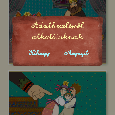
Adatkezelésről
alkotóinknak
Kihagy
Megnyit