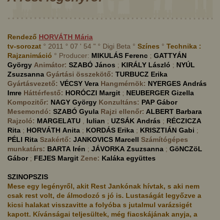
Rendező
HORVÁTH
Mária
tv-sorozat
° 2011 ° 07 ' 54 " ° Digi Beta °
Színes
°
Technika :
Rajzanimáció
° Producer:
MIKULÁS
Ferenc
;
GATTYÁN
György
Animátor:
SZABÓ
János
;
KIRÁLY
László
;
NYÚL
Zsuzsanna
Gyártási összekötő:
TURBUCZ
Erika
Gyártásvezető:
VÉCSY
Vera
Hangmérnök:
NYERGES
András
Imre
Háttérfestő:
HORÓCZI
Margit
;
NEUBERGER
Gizella
Kompozitőr:
NAGY
György
Konzultáns:
PAP
Gábor
Mesemondó:
SZABÓ
Gyula
Rajzi ellenőr:
ALBERT
Barbara
Rajzoló:
MARGELATU
,
Iulian
;
UZSÁK
András
;
RÉCZICZA
Rita
;
HORVÁTH
Anita
;
KORDÁS
Erika
;
KRISZTIÁN
Gabi
;
PÉLI
Rita
Szakértő:
JANKOVICS
Marcell
Számítógépes
munkatárs:
BARTA
Irén
;
JÁVORKA
Zsuzsanna
;
GöNCZöL
Gábor
;
FEJES
Margit
Zene:
Kaláka együttes
SZINOPSZIS
Mese egy legényről, akit Rest Jankónak hívtak, s aki nem
csak rest volt, de álmodozó s jó is. Lustaságát legyőzve a
kicsi halakat visszavitte a folyóba s jutalmul varázsigét
kapott. Kívánságai teljesültek, még fiacskájának anyja, a