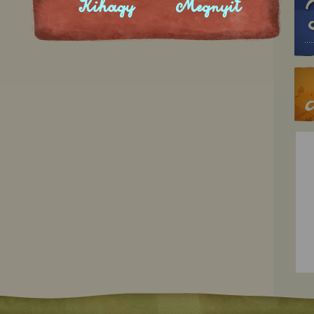
Kihagy
Megnyit