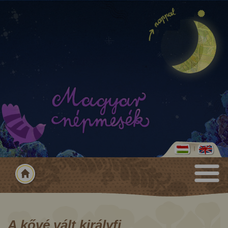
A kővé vált királyfi