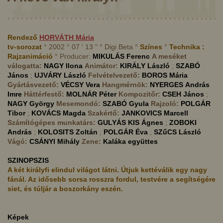
Rendező
HORVÁTH
Mária
tv-sorozat
° 2002 ° 07 ' 13 " ° Digi Beta °
Színes
°
Technika :
Rajzanimáció
° Producer:
MIKULÁS
Ferenc
A meséket
válogatta:
NAGY
Ilona
Animátor:
KIRÁLY
László
;
SZABÓ
János
;
UJVÁRY
László
Felvételvezető:
BOROS
Mária
Gyártásvezető:
VÉCSY
Vera
Hangmérnök:
NYERGES
András
Imre
Háttérfestő:
MOLNÁR
Péter
Kompozitőr:
CSEH
János
;
NAGY
György
Mesemondó:
SZABÓ
Gyula
Rajzoló:
POLGÁR
Tibor
;
KOVÁCS
Magda
Szakértő:
JANKOVICS
Marcell
Számítógépes munkatárs:
GULYÁS KIS
Ágnes
;
ZOBOKI
András
;
KOLOSITS
Zoltán
;
POLGÁR
Éva
;
SZűCS
László
Vágó:
CSÁNYI
Mihály
Zene:
Kaláka együttes
SZINOPSZIS
A két királyfi elindul világot látni. Útjuk kettéválik egy nagy
fánál. Az idősebb sorsa rosszra fordul, testvére a segítségére
siet, és túljár a boszorkány eszén.
Képek