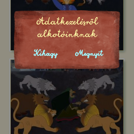
Adatkezelésről
alkotóinknak
Kihagy
Megnyit