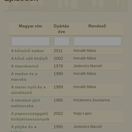
Magyar cím
Gyártás
Rendező
éve
A kőszívű ember
2011
Horváth Mária
A kővé vált királyfi
2002
Horváth Mária
A macskacicó
1978
Jankovics Marcell
A medve és a
1990
Horváth Mária
macska
A mezei nyúl és a
1989
Horváth Mária
sündisznó
A mindent járó
1985
Kricskovics Zsuzsanna
malmocska
A papucsszaggató
2002
Nagy Lajos
királykisasszonyok
A pityke és a
1995
Jankovics Marcell