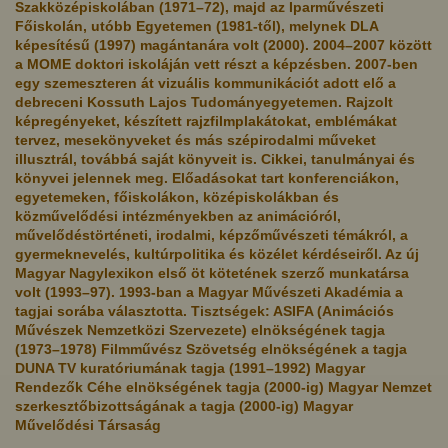
Szakközépiskolában (1971–72), majd az Iparművészeti
Főiskolán, utóbb Egyetemen (1981-től), melynek DLA
képesítésű (1997) magántanára volt (2000). 2004–2007 között
a MOME doktori iskoláján vett részt a képzésben. 2007-ben
egy szemeszteren át vizuális kommunikációt adott elő a
debreceni Kossuth Lajos Tudományegyetemen. Rajzolt
képregényeket, készített rajzfilmplakátokat, emblémákat
tervez, mesekönyveket és más szépirodalmi műveket
illusztrál, továbbá saját könyveit is. Cikkei, tanulmányai és
könyvei jelennek meg. Előadásokat tart konferenciákon,
egyetemeken, főiskolákon, középiskolákban és
közművelődési intézményekben az animációról,
művelődéstörténeti, irodalmi, képzőművészeti témákról, a
gyermeknevelés, kultúrpolitika és közélet kérdéseiről. Az új
Magyar Nagylexikon első öt kötetének szerző munkatársa
volt (1993–97). 1993-ban a Magyar Művészeti Akadémia a
tagjai sorába választotta. Tisztségek: ASIFA (Animációs
Művészek Nemzetközi Szervezete) elnökségének tagja
(1973–1978) Filmművész Szövetség elnökségének a tagja
DUNA TV kuratóriumának tagja (1991–1992) Magyar
Rendezők Céhe elnökségének tagja (2000-ig) Magyar Nemzet
szerkesztőbizottságának a tagja (2000-ig) Magyar
Művelődési Társaság