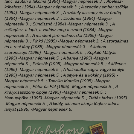
tánc, azután a lakoma (1984)
-Magyar népmesék 3.
; Ábelesz-
kóbelesz (1984)
-Magyar népmesék 3.
; A szegény ember szőlője
(1984)
-Magyar népmesék 3.
; A székely asszony és az ördög
(1984)
-Magyar népmesék 3.
; Diódénes (1984)
-Magyar
népmesék 3.
; Sündisznó (1984)
-Magyar népmesék 3.
; A
csillagász, a lopó, a vadász meg a szabó (1984)
-Magyar
népmesék 3.
; A mindent járó malmocska (1985)
-Magyar
népmesék 3.
; Pinkó (1985)
-Magyar népmesék 3.
; A szorgalmas
és a rest lány (1985)
-Magyar népmesék 3.
; A katona
szerencséje (1995)
-Magyar népmesék 5.
; Koplaló Mátyás
(1995)
-Magyar népmesék 5.
; A banya (1995)
-Magyar
népmesék 5.
; Prücsök (1995)
-Magyar népmesék 5.
; A kőleves
(1995)
-Magyar népmesék 5.
; A halhatatlanságra vágyó királyfi
(1995)
-Magyar népmesék 5.
; A pityke és a kökény (1995)
-
Magyar népmesék 5.
; Tancika Marcika (1995)
-Magyar
népmesék 5.
; Péter és Pál (1995)
-Magyar népmesék 5.
; A
királykisasszony cipője (1995)
-Magyar népmesék 5.
;
Hamupipőke (1995)
-Magyar népmesék 5.
; Tréfás farkas (1995)
-Magyar népmesék 5.
; A király, aki nem akarja férjhez adni a
lányát (1995)
-Magyar népmesék 5.