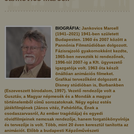
BIOGRÁFIA:
Jankovics Marcell
(1941–2021) 1941-ben született
Budapesten. 1960 és 2007 között a
Pannónia Filmstúdióban dolgozott.
Fázisrajzoló gyakornokként kezdte,
1965-ben nevezték ki rendezőnek,
1996-tól 2007-ig a Kft. ügyvezető
igazgatója volt. 1963 óta készít
önállóan animációs filmeket.
Grafikai tervezőként dolgozott a
Disney stúdióban is, Burbankben
(Eszeveszett birodalom, 1997). Vezető rendezője volt a
Gusztáv, a Magyar népmesék és a Mondák a magyar
történelemből című sorozatoknak. Négy egész estés
játékfilmjének (János vitéz, Fehérlófia, Ének a
csodaszarvasról, Az ember tragédiája) és egyedi
rövidfilmjeinek nemcsak rendezője, hanem forgatókönyvírója
és tervezője is volt. Több, mint 20 éven keresztül tanította az
animációt. Előbb a budapesti Képzőművészeti