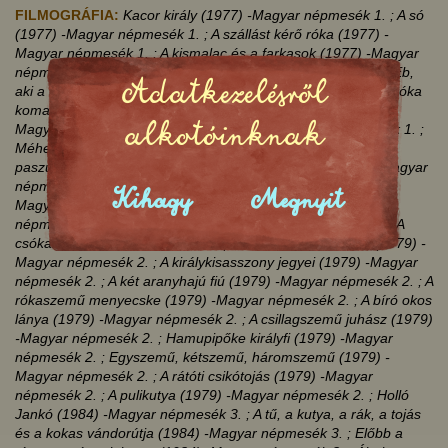
FILMOGRÁFIA:
Kacor király (1977)
-Magyar népmesék 1.
; A só
(1977)
-Magyar népmesék 1.
; A szállást kérő róka (1977)
-
Magyar népmesék 1.
; A kismalac és a farkasok (1977)
-Magyar
népmesék 1.
; A kis gömböc (1977)
-Magyar népmesék 1.
; Eb,
Adatkezelésről
aki a kanalát meg nem eszi (1977)
-Magyar népmesék 1.
; Róka
koma (1978)
-Magyar népmesék 1.
; A macskacicó (1978)
-
alkotóinknak
Magyar népmesék 1.
; Zöld Péter (1978)
-Magyar népmesék 1.
;
Méhek a vonaton (1978)
-Magyar népmesék 1.
; Az égig érő
paszuly (1978)
-Magyar népmesék 1.
; A kicsi dió (1978)
-Magyar
népmesék 1.
; A szegény csizmadia és a szélkirály (1978)
-
Kihagy
Megnyit
Magyar népmesék 1.
; Király kis Miklós (1979)
-Magyar
népmesék 2.
; Az égig érő fa (1979)
-Magyar népmesék 2.
; A
csókaleányok (1979)
-Magyar népmesék 2.
; A két koma (1979)
-
Magyar népmesék 2.
; A királykisasszony jegyei (1979)
-Magyar
népmesék 2.
; A két aranyhajú fiú (1979)
-Magyar népmesék 2.
; A
rókaszemű menyecske (1979)
-Magyar népmesék 2.
; A bíró okos
lánya (1979)
-Magyar népmesék 2.
; A csillagszemű juhász (1979)
-Magyar népmesék 2.
; Hamupipőke királyfi (1979)
-Magyar
népmesék 2.
; Egyszemű, kétszemű, háromszemű (1979)
-
Magyar népmesék 2.
; A rátóti csikótojás (1979)
-Magyar
népmesék 2.
; A pulikutya (1979)
-Magyar népmesék 2.
; Holló
Jankó (1984)
-Magyar népmesék 3.
; A tű, a kutya, a rák, a tojás
és a kokas vándorútja (1984)
-Magyar népmesék 3.
; Előbb a