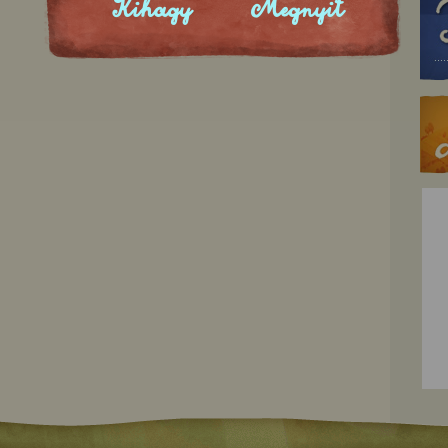
Kihagy
Megnyit