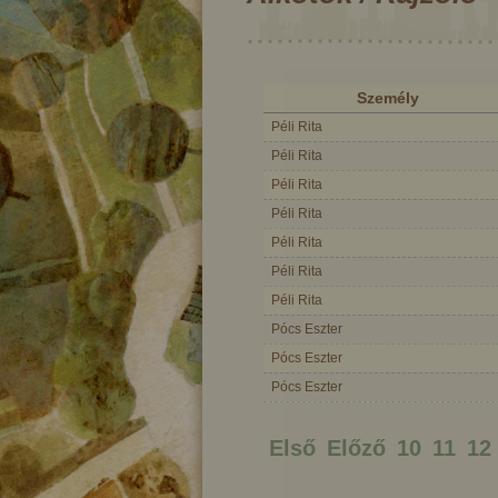
Személy
Péli Rita
Péli Rita
Péli Rita
Péli Rita
Péli Rita
Péli Rita
Péli Rita
Pócs Eszter
Pócs Eszter
Pócs Eszter
gó alma,
A királyfi meg a három
ck
cimborája
Első
Előző
10
11
12