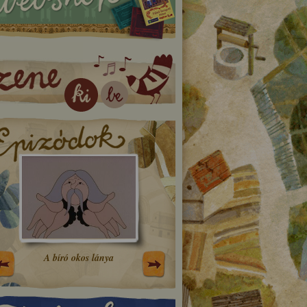
A bíró okos lánya
TESZT film