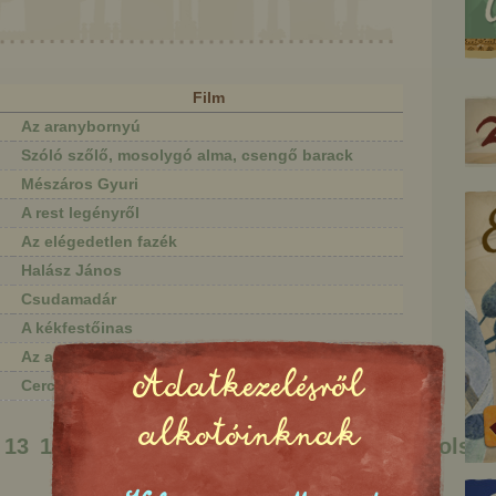
Film
Az aranybornyú
Szóló szőlő, mosolygó alma, csengő barack
Mészáros Gyuri
A rest legényről
Az elégedetlen fazék
Halász János
Csudamadár
A kékfestőinas
Az aranyszőrű bárány
Adatkezelésről
Cerceruska
A kőleves
A bugyuta ember
alkotóinknak
15
13
14
16
17
18
19
20
Következő
Utolsó