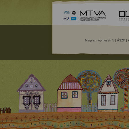
Magyar népmesék © |
ÁSZF
|