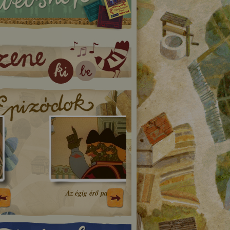
Az égig érő paszuly
A szállást kérő róka