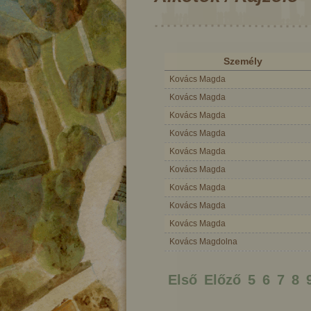
Személy
Kovács Magda
Kovács Magda
Kovács Magda
Kovács Magda
Kovács Magda
Kovács Magda
Kovács Magda
Kovács Magda
Kovács Magda
Kovács Magdolna
yecske
A csillagszemű juhász
A ki
Első
Előző
5
6
7
8