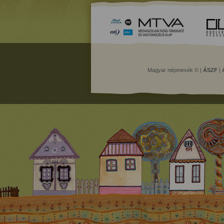
Magyar népmesék © |
ÁSZF
|