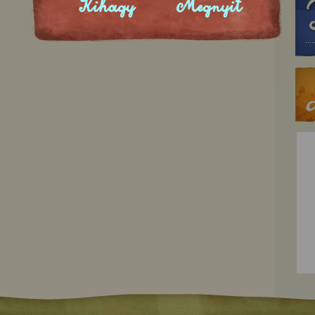
Kihagy
Megnyit