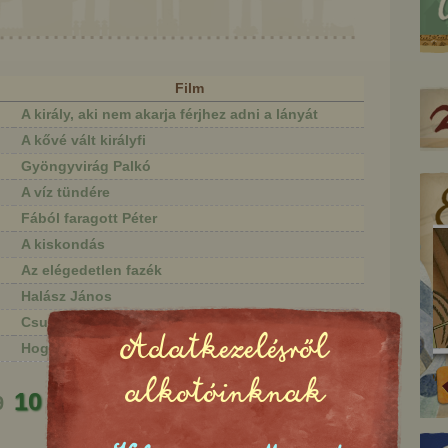
Film
A király, aki nem akarja férjhez adni a lányát
A kővé vált királyfi
Gyöngyvirág Palkó
A víz tündére
Fából faragott Péter
A kiskondás
Az elégedetlen fazék
Halász János
Csudamadár
Adatkezelésről
Hogyan telt a gyermekkorom
rályfi meg a három
A kismalac és a farkasok
alkotóinknak
cimborája
10
9
11
12
13
14
15
Következő
Utolsó