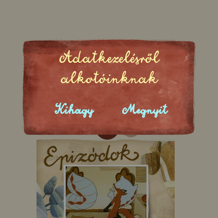
Adatkezelésről
alkotóinknak
Kihagy
Megnyit