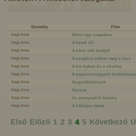
Személy
Film
Hetet egy csapásra
Nagy Ilona
A kerek kő
Nagy Ilona
A kővé vált királyfi
Nagy Ilona
A szegény ember meg a lova
Nagy Ilona
A kis kakas és a sövény
Nagy Ilona
A papucsszaggató királykisas
Nagy Ilona
Angyalbárányok
Nagy Ilona
Szusza
Nagy Ilona
Az aranyszőrű bárány
Nagy Ilona
A bűbájos lakat
Nagy Ilona
Első
Előző
1
2
3
4
5
Következő
U