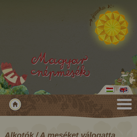
Alkotók / A meséket válogatta