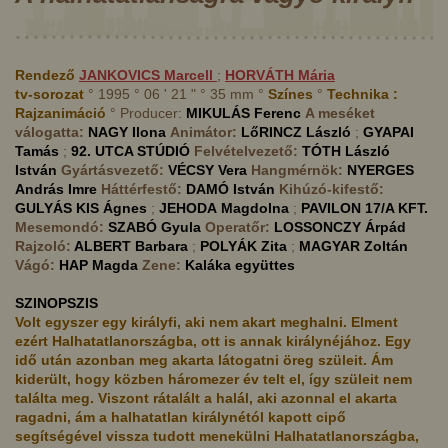
Rendező
JANKOVICS
Marcell
;
HORVÁTH
Mária
tv-sorozat
° 1995 ° 06 ' 21 " ° 35 mm °
Színes
°
Technika :
Rajzanimáció
° Producer:
MIKULÁS
Ferenc
A meséket
válogatta:
NAGY
Ilona
Animátor:
LőRINCZ
László
;
GYAPAI
Tamás
;
92. UTCA STÚDIÓ
Felvételvezető:
TÓTH
László
István
Gyártásvezető:
VÉCSY
Vera
Hangmérnök:
NYERGES
András Imre
Háttérfestő:
DAMÓ
István
Kihúzó-kifestő:
GULYÁS KIS
Ágnes
;
JEHODA
Magdolna
;
PAVILON 17/A KFT.
Mesemondó:
SZABÓ
Gyula
Operatőr:
LOSSONCZY
Árpád
Rajzoló:
ALBERT
Barbara
;
POLYÁK
Zita
;
MAGYAR
Zoltán
Vágó:
HAP
Magda
Zene:
Kaláka együttes
SZINOPSZIS
Volt egyszer egy királyfi, aki nem akart meghalni. Elment
ezért Halhatatlanországba, ott is annak királynéjához. Egy
idő után azonban meg akarta látogatni öreg szüleit. Ám
kiderült, hogy közben háromezer év telt el, így szüleit nem
találta meg. Viszont rátalált a halál, aki azonnal el akarta
ragadni, ám a halhatatlan királynétól kapott cipő
segítségével vissza tudott menekülni Halhatatlanországba,