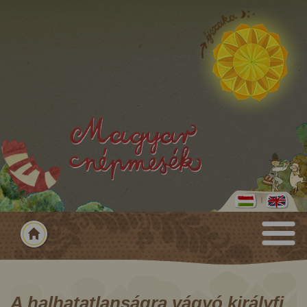
A halhatatlanságra vágyó királyfi