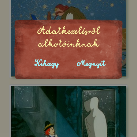
Adatkezelésről
alkotóinknak
Kihagy
Megnyit