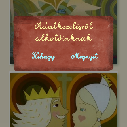
Adatkezelésről
alkotóinknak
Kihagy
Megnyit