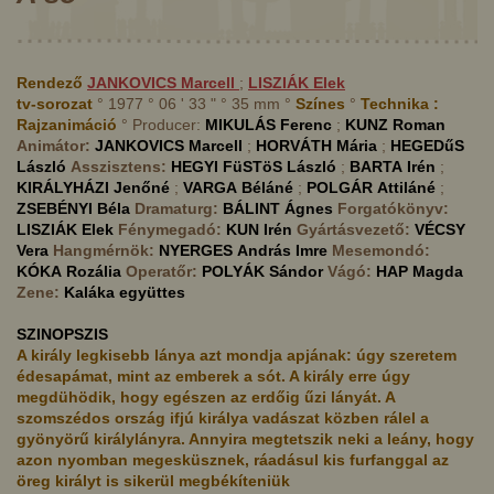
Rendező
JANKOVICS
Marcell
;
LISZIÁK
Elek
tv-sorozat
° 1977 ° 06 ' 33 " ° 35 mm °
Színes
°
Technika :
Rajzanimáció
° Producer:
MIKULÁS
Ferenc
;
KUNZ
Roman
Animátor:
JANKOVICS
Marcell
;
HORVÁTH
Mária
;
HEGEDűS
László
Asszisztens:
HEGYI FüSTöS
László
;
BARTA
Irén
;
KIRÁLYHÁZI
Jenőné
;
VARGA
Béláné
;
POLGÁR
Attiláné
;
ZSEBÉNYI
Béla
Dramaturg:
BÁLINT
Ágnes
Forgatókönyv:
LISZIÁK
Elek
Fénymegadó:
KUN
Irén
Gyártásvezető:
VÉCSY
Vera
Hangmérnök:
NYERGES
András Imre
Mesemondó:
KÓKA
Rozália
Operatőr:
POLYÁK
Sándor
Vágó:
HAP
Magda
Zene:
Kaláka együttes
SZINOPSZIS
A király legkisebb lánya azt mondja apjának: úgy szeretem
édesapámat, mint az emberek a sót. A király erre úgy
megdühödik, hogy egészen az erdőig űzi lányát. A
szomszédos ország ifjú királya vadászat közben rálel a
gyönyörű királylányra. Annyira megtetszik neki a leány, hogy
azon nyomban megesküsznek, ráadásul kis furfanggal az
öreg királyt is sikerül megbékíteniük