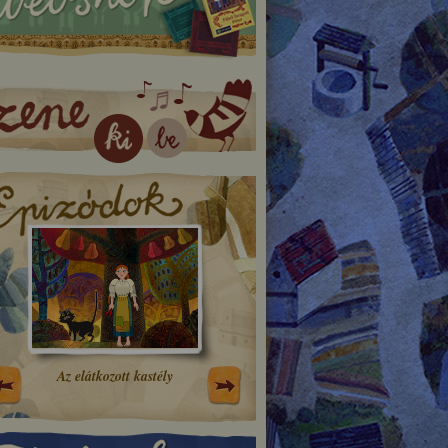
Az elátkozott kastély
A szegény ember meg a lo