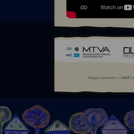
Magyar népmesék © |
ÁSZF
|