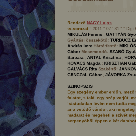
Rendező
NAGY
Lajos
tv-sorozat
° 2011 ° 07 ' 31 " ° Digi
MIKULÁS
Ferenc
;
GATTYÁN
Gyö
Gyártási összekötő:
TURBUCZ
E
András Imre
Háttérfestő:
MIKLÓS
Gábor
Mesemondó:
SZABÓ
Gyul
Barbara
;
ANTAL
Krisztina
;
HOR
KOVÁCS
Magda
;
KRISZTIÁN
Gab
GALVÁCS
Rita
Szakértő:
JANKOV
GöNCZöL
Gábor
;
JÁVORKA
Zsu
SZINOPSZIS
Egy szegény ember erdőn, mezőn
falatot, s talál egy szép varjút, m
írástudatlan lévén nem tudta meg
arra vetődő vándor, aki rengeteg
mekkorom
A gazdag ember három fia
madarat és megeheti a szívét me
serpenyőből éppen e két darabot lo