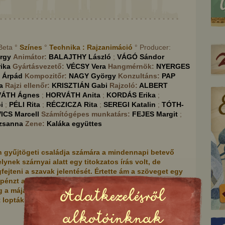
 Beta °
Színes
°
Technika :
Rajzanimáció
° Producer:
rgy
Animátor:
BALAJTHY
László
;
VÁGÓ
Sándor
rika
Gyártásvezető:
VÉCSY
Vera
Hangmérnök:
NYERGES
Árpád
Kompozitőr:
NAGY
György
Konzultáns:
PAP
a
Rajzi ellenőr:
KRISZTIÁN
Gabi
Rajzoló:
ALBERT
VÁTH
Ágnes
;
HORVÁTH
Anita
;
KORDÁS
Erika
;
i
;
PÉLI
Rita
;
RÉCZICZA
Rita
;
SEREGI
Katalin
;
TÓTH-
ICS
Marcell
Számítógépes munkatárs:
FEJES
Margit
;
zsanna
Zene:
Kaláka együttes
 gyűjtögeti családja számára a mindennapi betevő
elynek szárnyai alatt egy titokzatos írás volt, de
fejteni a szavak jelentését. Értette ám a szöveget egy
 pénzt ajánlott a szegény embernek, ha megsüti neki a
Mészáros Gyuri
Egyszemű, kétszemű,
Adatkezelésről
g a máját. A szegény ember éhes gyerekei a
háromszemű
pták ki, így a madár szárnyai alatti titokzatos ...
alkotóinknak