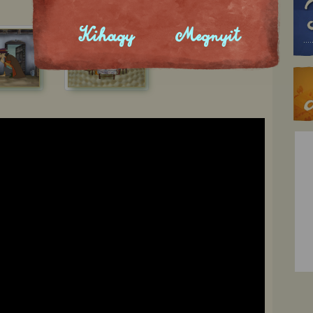
Kihagy
Megnyit