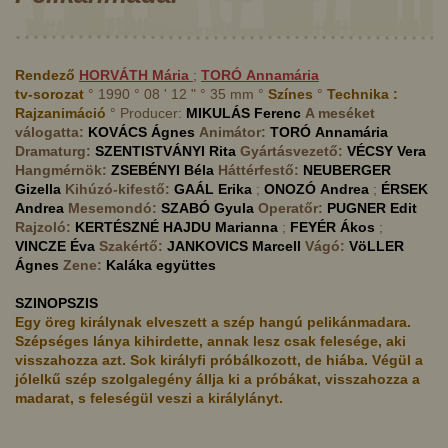
Rendező
HORVÁTH
Mária
;
TORÓ
Annamária
tv-sorozat
° 1990 ° 08 ' 12 " ° 35 mm °
Színes
°
Technika :
Rajzanimáció
° Producer:
MIKULÁS
Ferenc
A meséket
válogatta:
KOVÁCS
Ágnes
Animátor:
TORÓ
Annamária
Dramaturg:
SZENTISTVÁNYI
Rita
Gyártásvezető:
VÉCSY
Vera
Hangmérnök:
ZSEBÉNYI
Béla
Háttérfestő:
NEUBERGER
Gizella
Kihúzó-kifestő:
GAÁL
Erika
;
ONOZÓ
Andrea
;
ÉRSEK
Andrea
Mesemondó:
SZABÓ
Gyula
Operatőr:
PUGNER
Edit
Rajzoló:
KERTÉSZNÉ HAJDU
Marianna
;
FEYÉR
Ákos
;
VINCZE
Éva
Szakértő:
JANKOVICS
Marcell
Vágó:
VöLLER
Ágnes
Zene:
Kaláka együttes
SZINOPSZIS
Egy öreg királynak elveszett a szép hangú pelikánmadara.
Szépséges lánya kihirdette, annak lesz csak felesége, aki
visszahozza azt. Sok királyfi próbálkozott, de hiába. Végül a
jólelkű szép szolgalegény állja ki a próbákat, visszahozza a
madarat, s feleségül veszi a királylányt.