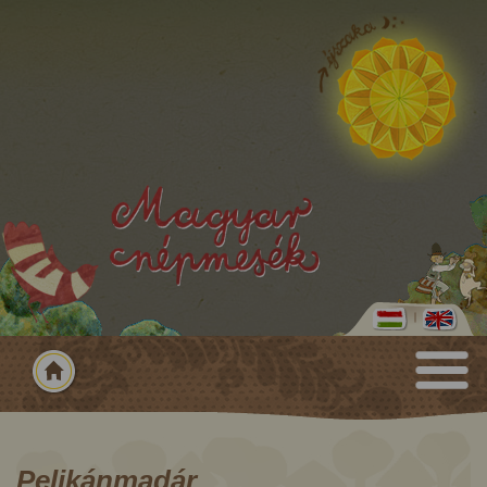
Pelikánmadár