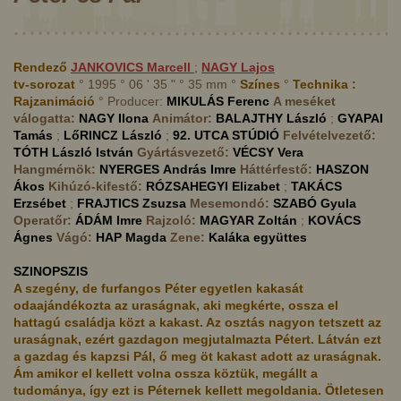
Rendező
JANKOVICS
Marcell
;
NAGY
Lajos
tv-sorozat
° 1995 ° 06 ' 35 " ° 35 mm °
Színes
°
Technika :
Rajzanimáció
° Producer:
MIKULÁS
Ferenc
A meséket
válogatta:
NAGY
Ilona
Animátor:
BALAJTHY
László
;
GYAPAI
Tamás
;
LőRINCZ
László
;
92. UTCA STÚDIÓ
Felvételvezető:
TÓTH
László István
Gyártásvezető:
VÉCSY
Vera
Hangmérnök:
NYERGES
András Imre
Háttérfestő:
HASZON
Ákos
Kihúzó-kifestő:
RÓZSAHEGYI
Elizabet
;
TAKÁCS
Erzsébet
;
FRAJTICS
Zsuzsa
Mesemondó:
SZABÓ
Gyula
Operatőr:
ÁDÁM
Imre
Rajzoló:
MAGYAR
Zoltán
;
KOVÁCS
Ágnes
Vágó:
HAP
Magda
Zene:
Kaláka együttes
SZINOPSZIS
A szegény, de furfangos Péter egyetlen kakasát
odaajándékozta az uraságnak, aki megkérte, ossza el
hattagú családja közt a kakast. Az osztás nagyon tetszett az
uraságnak, ezért gazdagon megjutalmazta Pétert. Látván ezt
a gazdag és kapzsi Pál, ő meg öt kakast adott az uraságnak.
Ám amikor el kellett volna ossza köztük, megállt a
tudománya, így ezt is Péternek kellett megoldania. Ötletesen