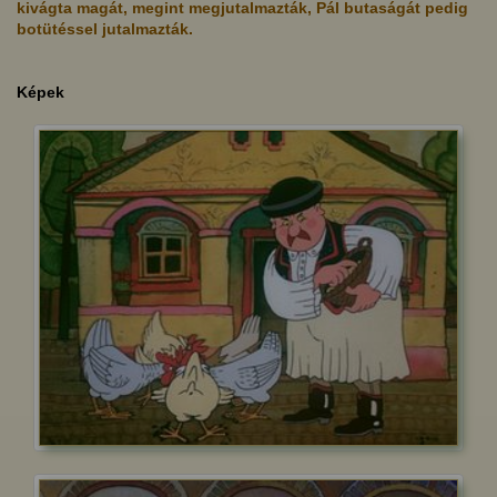
kivágta magát, megint megjutalmazták, Pál butaságát pedig
botütéssel jutalmazták.
Képek