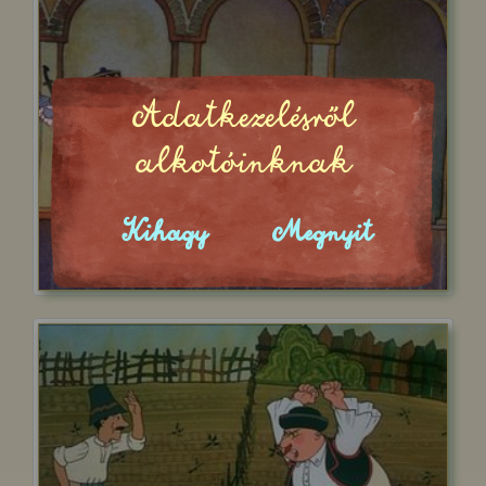
Adatkezelésről
alkotóinknak
Kihagy
Megnyit