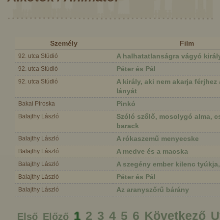
Személy
Film
A halhatatlanságra vágyó király
92. utca Stúdió
Péter és Pál
92. utca Stúdió
A király, aki nem akarja férjhez
92. utca Stúdió
lányát
Pinkó
Bakai Piroska
Szóló szőlő, mosolygó alma, 
Balajthy László
barack
A rókaszemű menyecske
Balajthy László
A medve és a macska
Balajthy László
A szegény ember kilenc tyúkja
Balajthy László
Péter és Pál
Balajthy László
Az aranyszőrű bárány
Balajthy László
1
2
3
4
5
6
Következő
U
Első
Előző