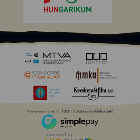
Magyar népmesék © |
ÁSZF
|
Adatkezelési tájékoztató