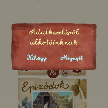
Adatkezelésről
alkotóinknak
Kihagy
Megnyit