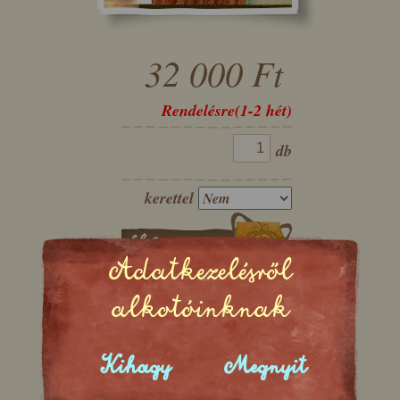
32 000 Ft
Rendelésre(1-2 hét)
db
kerettel
Adatkezelésről
alkotóinknak
(A teljes nyomat megtekintéséhez kattintson a képre!)
Kihagy
Megnyit
Digitális nyomással festővászonra készült kép.