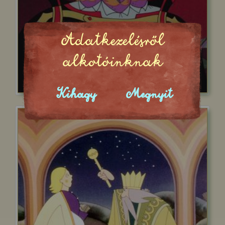
Adatkezelésről
alkotóinknak
Kihagy
Megnyit