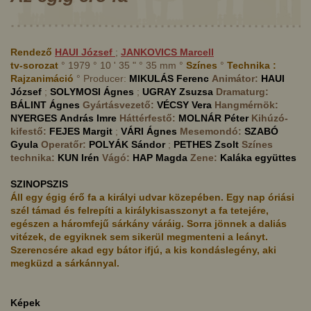
Rendező
HAUI
József
;
JANKOVICS
Marcell
tv-sorozat
° 1979 ° 10 ' 35 " ° 35 mm °
Színes
°
Technika :
Rajzanimáció
° Producer:
MIKULÁS
Ferenc
Animátor:
HAUI
József
;
SOLYMOSI
Ágnes
;
UGRAY
Zsuzsa
Dramaturg:
BÁLINT
Ágnes
Gyártásvezető:
VÉCSY
Vera
Hangmérnök:
NYERGES
András Imre
Háttérfestő:
MOLNÁR
Péter
Kihúzó-
kifestő:
FEJES
Margit
;
VÁRI
Ágnes
Mesemondó:
SZABÓ
Gyula
Operatőr:
POLYÁK
Sándor
;
PETHES
Zsolt
Színes
technika:
KUN
Irén
Vágó:
HAP
Magda
Zene:
Kaláka együttes
SZINOPSZIS
Áll egy égig érő fa a királyi udvar közepében. Egy nap óriási
szél támad és felrepíti a királykisasszonyt a fa tetejére,
egészen a háromfejű sárkány váráig. Sorra jönnek a daliás
vitézek, de egyiknek sem sikerül megmenteni a leányt.
Szerencsére akad egy bátor ifjú, a kis kondáslegény, aki
megküzd a sárkánnyal.
Képek