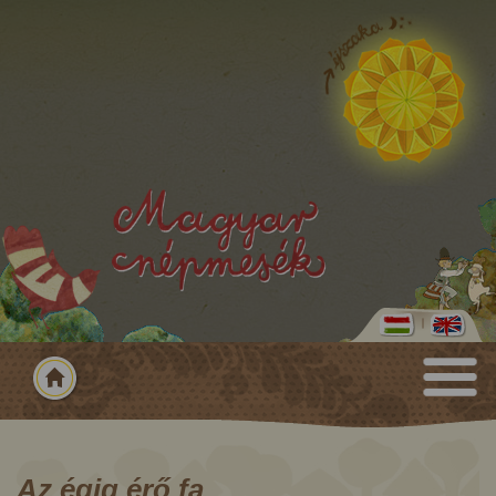
Az égig érő fa