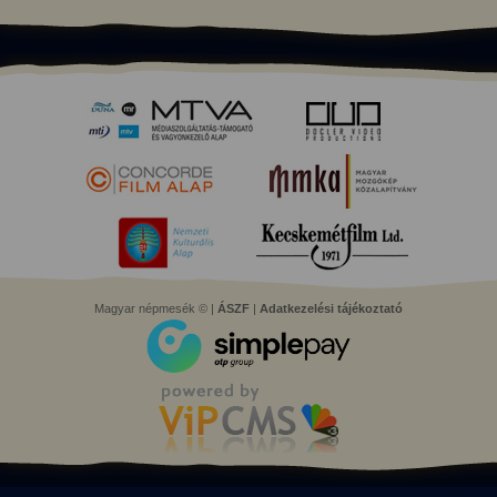
Magyar népmesék © |
ÁSZF
|
Adatkezelési tájékoztató