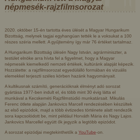
népmesék-rajzfilmsorozat
2020. október 15-én tartotta éves ülését a Magyar Hungarikum
Bizottság, melynek tagjai egyhangúan tették le a voksukat a 100
részes széria mellett. A gyűjtemény így már 76 értéket tartalmaz.
A Hungarikum Bizottság ülésén Nagy István, agrárminiszter, a
testület elnöke arra hívta fel a figyelmet, hogy a Magyar
népmesék kiemelkedő nemzeti értékek, kultúránk alapját képezik.
Hozzátette: a rajzfilmsorozat egyedülálló formában és vizuális
elemekkel terjeszti széles körben hazánk hagyományait.
A kultikusnak számító, generációknak élményt adó sorozat
gyártása 1977-ben indult el, és több mint 30 évig látta el
munkával a Kecskeméti Rajzfilmstúdió munkatársait. Mikulás
Ferenc ötlete alapján Jankovics Marcell rendezésében készültek
az első epizódok, majd a több évtizedes története alatt rendezők
sora kapcsolódott be, mint például Horváth Mária és Nagy Lajos.
Jankovics Marcellel együtt ők jegyzik a legtöbb epizódot.
A sorozat epizódjai megtekinthetők a
YouTube
-on.