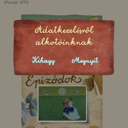
(Forrás: MTI)
Adatkezelésről
alkotóinknak
Kihagy
Megnyit